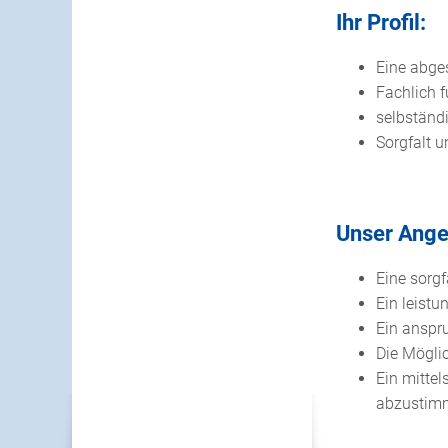
Ihr Profil:
Eine abge
Fachlich 
selbständ
Sorgfalt 
Unser Ange
Eine sorg
Ein leist
Ein anspr
Die Mögli
Ein mitte
abzustimm