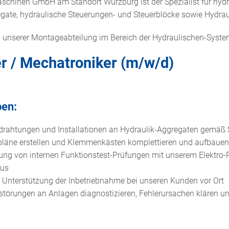
chinen GmbH am Standort Würzburg ist der Spezialist für hydr
egate, hydraulische Steuerungen- und Steuerblöcke sowie Hydr
g unserer Montageabteilung im Bereich der Hydraulischen-Syst
er / Mechatroniker (m/w/d)
ben:
rdrahtungen und Installationen an Hydraulik-Aggregaten gemä
äne erstellen und Klemmenkästen komplettieren und aufbauen
ung von internen Funktionstest-Prüfungen mit unserem Elektro
aus
e Unterstützung der Inbetriebnahme bei unseren Kunden vor Ort
störungen an Anlagen diagnostizieren, Fehlerursachen klären u