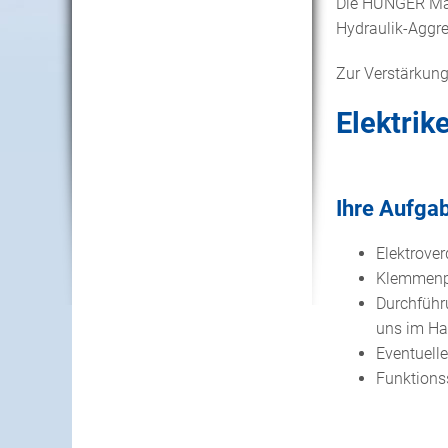
Die HUNGER Mas
Hydraulik-Aggr
Zur Verstärkun
Elektrik
Ihre Aufga
Elektrove
Klemmenpl
Durchführ
uns im H
Eventuell
Funktions