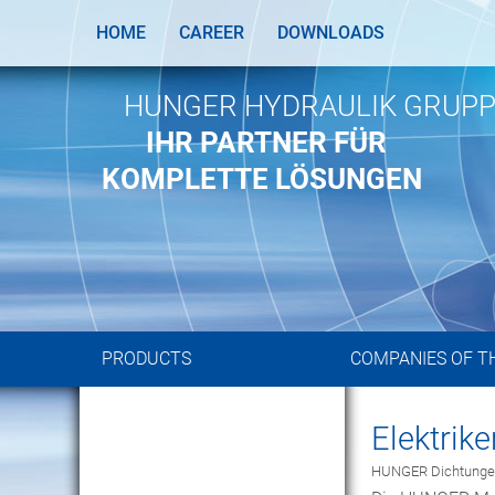
HOME
CAREER
DOWNLOADS
HUNGER HYDRAULIK GRUP
IHR PARTNER FÜR
KOMPLETTE LÖSUNGEN
PRODUCTS
COMPANIES OF T
Elektrik
HUNGER Dichtunge