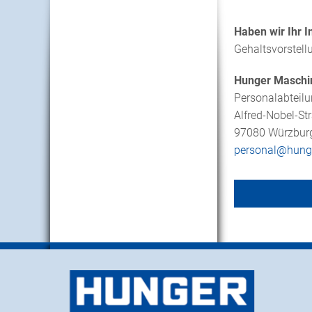
Haben wir Ihr 
Gehaltsvorstell
Hunger Masch
Personalabteil
Alfred-Nobel-St
97080 Würzbur
personal@
hung