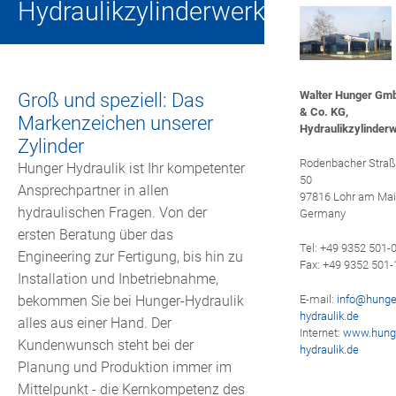
GLEITLAGERBUCHSEN
Hydraulikzylinderwerk
HUNGER HYDRAULICS USA
HYDRAULIKVENTILE
HUNGER HYDRAULIC UK
SCHLEIFMITTEL: HONSTEINE UND
Groß und speziell: Das
Walter Hunger Gm
HONWERKZEUGE
& Co. KG,
Markenzeichen unserer
HUNGER HYDRAULICS INDIA
Hydraulikzylinder
Zylinder
ANHÄNGERKUPPLUNGEN
Rodenbacher Stra
Hunger Hydraulik ist Ihr kompetenter
HUNGER HYDRAULICS CHINA
50
Ansprechpartner in allen
97816 Lohr am Ma
REPARATUREN, ERSATZTEILE, SERVICE
hydraulischen Fragen. Von der
Germany
HUNGER HYDRAULICS KOREA
ersten Beratung über das
Tel: +49 9352 501-
Engineering zur Fertigung, bis hin zu
HUNGER INTERNATIONAL
Fax: +49 9352 501-
Installation und Inbetriebnahme,
bekommen Sie bei Hunger-Hydraulik
E-mail:
info@
hunge
hydraulik.de
alles aus einer Hand. Der
Internet:
www.hung
Kundenwunsch steht bei der
hydraulik.de
Planung und Produktion immer im
Mittelpunkt - die Kernkompetenz des