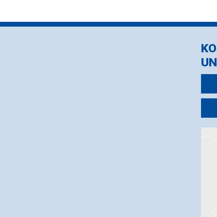
KO
UN