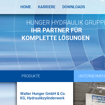
HOME
KARRIERE
DOWNLOADS
HUNGER HYDRAULIK GRUPP
IHR PARTNER FÜR
KOMPLETTE LÖSUNGEN
PRODUKTE
UNTERNEHMEN
Walter Hunger GmbH & Co.
KG, Hydraulikzylinderwerk