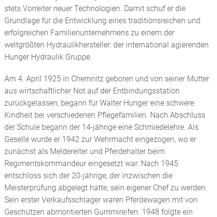
GLEITLAGERBUCHSEN
stets Vorreiter neuer Technologien. Damit schuf er die
Grundlage für die Entwicklung eines traditionsreichen und
HUNGER HYDRAULICS USA
HYDRAULIKVENTILE
erfolgreichen Familienunternehmens zu einem der
weltgrößten Hydraulikhersteller: der international agierenden
HUNGER HYDRAULIC UK
SCHLEIFMITTEL: HONSTEINE UND
Hunger Hydraulik Gruppe.
HONWERKZEUGE
HUNGER HYDRAULICS INDIA
Am 4. April 1925 in Chemnitz geboren und von seiner Mutter
ANHÄNGERKUPPLUNGEN
aus wirtschaftlicher Not auf der Entbindungsstation
HUNGER HYDRAULICS CHINA
zurückgelassen, begann für Walter Hunger eine schwere
REPARATUREN, ERSATZTEILE, SERVICE
Kindheit bei verschiedenen Pflegefamilien. Nach Abschluss
HUNGER HYDRAULICS KOREA
der Schule begann der 14-jährige eine Schmiedelehre. Als
Geselle wurde er 1942 zur Wehrmacht eingezogen, wo er
HUNGER INTERNATIONAL
zunächst als Meldereiter und Pferdehalter beim
Regimentskommandeur eingesetzt war. Nach 1945
entschloss sich der 20-jährige, der inzwischen die
Meisterprüfung abgelegt hatte, sein eigener Chef zu werden.
Sein erster Verkaufsschlager waren Pferdewagen mit von
Geschützen abmontierten Gummireifen. 1948 folgte ein