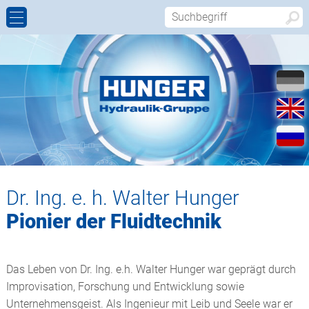
HYDRAULIKZYLINDER
WALTER HUNGER GMBH & CO. KG,
FIRMENPROFIL
KONTAKT
HYDRAULIKZYLINDERWERK
KOLBENSTANGENBESCHICHTUNG
GESCHICHTE
KONTAKTFORMULAR
HUNGER HYDRAULIK WELTWEIT-SERVICE
DICHTUNGS- UND FÜHRUNGSELEMENTE
WALTER HUNGER
ANFAHRT
HUNGER DICHTUNGS- UND
FÜHRUNGSELEMENTE
HYDRAULIKAGGREGATE
VERTRETUNGEN
Dr. Ing. e. h. Walter Hunger
HUNGER FAHRZEUGBAU UND MOBILHYDRAULIK
DREHVERTEILER
Pionier der Fluidtechnik
HUNGER MASCHINEN
SCHWENKANTRIEBE
Das Leben von Dr. Ing. e.h. Walter Hunger war geprägt durch
HUNGER SCHLEIFMITTEL
GELENKLAGER UND -KÖPFE
Improvisation, Forschung und Entwicklung sowie
Unternehmensgeist. Als Ingenieur mit Leib und Seele war er
HUNGER MARKETING