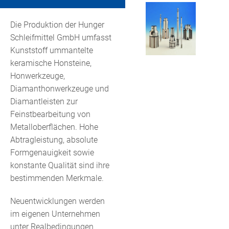
GLEITLAGERBUCHSEN
HUNGER HYDRAULICS USA
Die Produktion der Hunger
HYDRAULIKVENTILE
Schleifmittel GmbH umfasst
HUNGER HYDRAULIC UK
Kunststoff ummantelte
SCHLEIFMITTEL: HONSTEINE UND
keramische Honsteine,
HONWERKZEUGE
HUNGER HYDRAULICS INDIA
Honwerkzeuge,
Diamanthonwerkzeuge und
ANHÄNGERKUPPLUNGEN
HUNGER HYDRAULICS CHINA
Diamantleisten zur
Feinstbearbeitung von
REPARATUREN, ERSATZTEILE, SERVICE
Metalloberflächen. Hohe
HUNGER HYDRAULICS KOREA
Abtragleistung, absolute
Formgenauigkeit sowie
HUNGER INTERNATIONAL
konstante Qualität sind ihre
bestimmenden Merkmale.
Neuentwicklungen werden
im eigenen Unternehmen
unter Realbedingungen