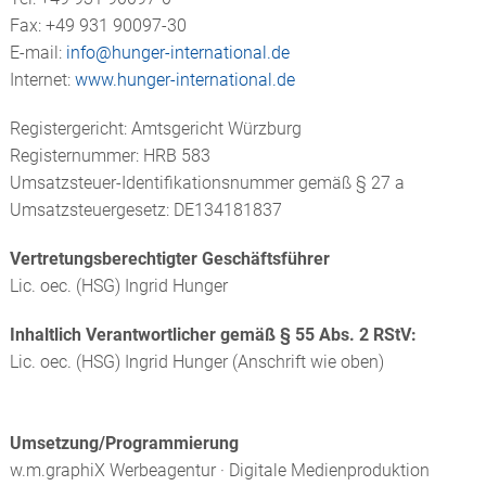
GLEITLAGERBUCHSEN
Fax: +49 931 90097-30
HUNGER HYDRAULICS USA
E-mail:
info@
hunger-international.de
HYDRAULIKVENTILE
Internet:
www.hunger-international.de
HUNGER HYDRAULIC UK
SCHLEIFMITTEL: HONSTEINE UND
Registergericht: Amtsgericht Würzburg
HONWERKZEUGE
Registernummer: HRB 583
HUNGER HYDRAULICS INDIA
Umsatzsteuer-Identifikationsnummer gemäß § 27 a
ANHÄNGERKUPPLUNGEN
Umsatzsteuergesetz: DE134181837
HUNGER HYDRAULICS CHINA
REPARATUREN, ERSATZTEILE, SERVICE
Vertretungsberechtigter Geschäftsführer
HUNGER HYDRAULICS KOREA
Lic. oec. (HSG) Ingrid Hunger
HUNGER INTERNATIONAL
Inhaltlich Verantwortlicher gemäß § 55 Abs. 2 RStV:
Lic. oec. (HSG) Ingrid Hunger (Anschrift wie oben)
Umsetzung/Programmierung
w.m.graphiX Werbeagentur · Digitale Medienproduktion