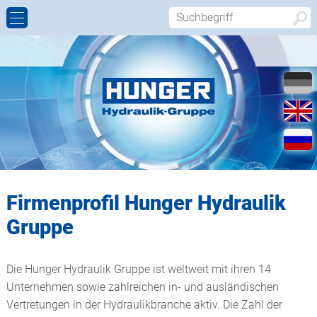
HYDRAULIKZYLINDER
WALTER HUNGER GMBH & CO. KG,
FIRMENPROFIL
KONTAKT
HYDRAULIKZYLINDERWERK
KOLBENSTANGENBESCHICHTUNG
GESCHICHTE
KONTAKTFORMULAR
HUNGER HYDRAULIK WELTWEIT-SERVICE
DICHTUNGS- UND FÜHRUNGSELEMENTE
WALTER HUNGER
ANFAHRT
HUNGER DICHTUNGS- UND
FÜHRUNGSELEMENTE
HYDRAULIKAGGREGATE
VERTRETUNGEN
Firmenprofil Hunger Hydraulik
HUNGER FAHRZEUGBAU UND MOBILHYDRAULIK
DREHVERTEILER
Gruppe
HUNGER MASCHINEN
SCHWENKANTRIEBE
Die Hunger Hydraulik Gruppe ist weltweit mit ihren 14
HUNGER SCHLEIFMITTEL
GELENKLAGER UND -KÖPFE
Unternehmen sowie zahlreichen in- und ausländischen
Vertretungen in der Hydraulikbranche aktiv. Die Zahl der
HUNGER MARKETING