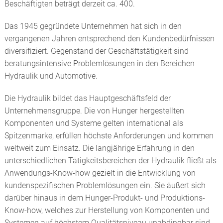
GLEITLAGERBUCHSEN
Beschäftigten beträgt derzeit ca. 400.
HUNGER HYDRAULICS USA
Das 1945 gegründete Unternehmen hat sich in den
HYDRAULIKVENTILE
vergangenen Jahren entsprechend den Kundenbedürfnissen
HUNGER HYDRAULIC UK
diversifiziert. Gegenstand der Geschäftstätigkeit sind
SCHLEIFMITTEL: HONSTEINE UND
HONWERKZEUGE
beratungsintensive Problemlösungen in den Bereichen
HUNGER HYDRAULICS INDIA
Hydraulik und Automotive.
ANHÄNGERKUPPLUNGEN
Die Hydraulik bildet das Hauptgeschäftsfeld der
HUNGER HYDRAULICS CHINA
Unternehmensgruppe. Die von Hunger hergestellten
REPARATUREN, ERSATZTEILE, SERVICE
Komponenten und Systeme gelten international als
HUNGER HYDRAULICS KOREA
Spitzenmarke, erfüllen höchste Anforderungen und kommen
weltweit zum Einsatz. Die langjährige Erfahrung in den
HUNGER INTERNATIONAL
unterschiedlichen Tätigkeitsbereichen der Hydraulik fließt als
Anwendungs-Know-how gezielt in die Entwicklung von
kundenspezifischen Problemlösungen ein. Sie äußert sich
darüber hinaus in dem Hunger-Produkt- und Produktions-
Know-how, welches zur Herstellung von Komponenten und
Systemen auf höchstem Qualitätsniveau unabdingbar sind.