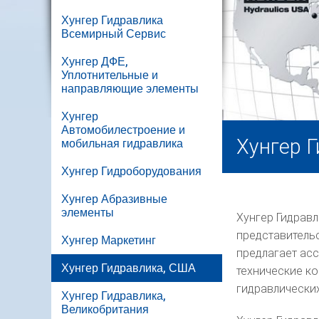
Хунгер Гидравлика
Всемирный Сервис
Хунгер ДФЕ,
Уплотнительные и
направляющие элементы
Хунгер
Автомобилестроение и
Хунгер Г
мобильная гидравлика
Хунгер Гидроборудования
Хунгер Абразивные
элементы
Хунгер Гидравл
представитель
Хунгер Маркетинг
предлагает асс
Хунгер Гидравлика, США
технические ко
гидравлических
Хунгер Гидравлика,
Великобритания