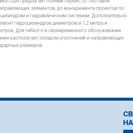
ика США предлагает полный сервис, от поставок
направляющих элементов, до мэнэджмента проектов по
цилиндрам и гидравлическим системам. Дополнительно
емонт гидроцилиндров диаметром в 1,2 метра и
метров. Для гибкого и своевременного обслуживания
ания располагает складом уплотнений и направляющих
ндартных размеров.
СВ
Н